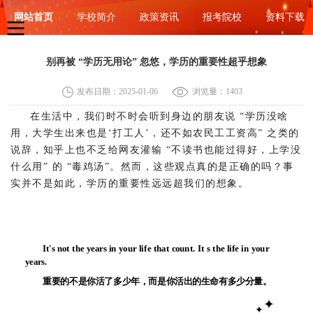
网站首页
学校简介
政策资讯
报考院校
资料下载
别再被 “学历无用论” 忽悠，学历的重要性超乎想象
发布日期：2025-01-06
浏览量：1403
在生活中，我们时不时会听到身边的朋友说 “学历没啥
用，大学生出来也是‘打工人’，还不如农民工工资高” 之类的
说辞，知乎上也不乏给网友灌输 “不读书也能过得好，上学没
什么用” 的 “毒鸡汤”。然而，这些观点真的是正确的吗？事
实并不是如此，学历的重要性远远超我们的想象。
It's not the years in your life that count. It s the life in your
years.
重要的不是你活了多少年，而是你活出的生命有多少分量。
✦
✦